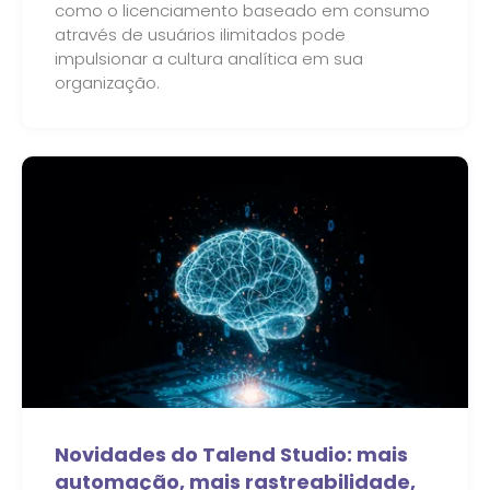
como o licenciamento baseado em consumo
através de usuários ilimitados pode
impulsionar a cultura analítica em sua
organização.
Novidades do Talend Studio: mais
automação, mais rastreabilidade,